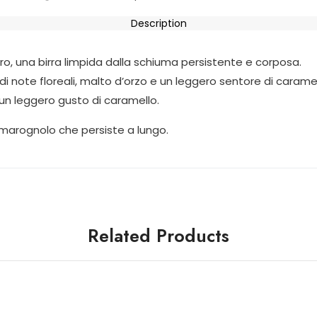
Description
o, una birra limpida dalla schiuma persistente e corposa.
i note floreali, malto d’orzo e un leggero sentore di caramell
 un leggero gusto di caramello.
o amarognolo che persiste a lungo.
Related Products