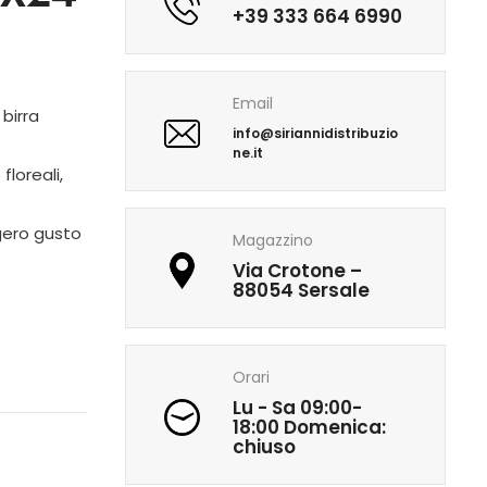
+39 333 664 6990
Email
birra
info@siriannidistribuzio
ne.it
floreali,
ggero gusto
Magazzino
Via Crotone –
88054 Sersale
Orari
Lu - Sa 09:00-
18:00 Domenica:
chiuso