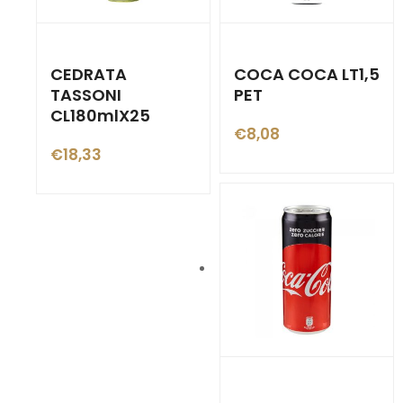
CEDRATA
COCA COCA LT1,5
TASSONI
PET
CL180mlX25
€
8,08
€
18,33