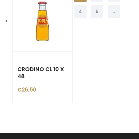
4
5
→
CRODINO CL 10 X
48
€
26,50