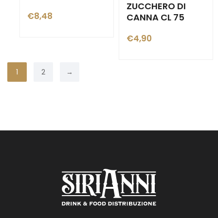
ZUCCHERO DI
€
8,48
CANNA CL 75
€
4,90
1
2
→