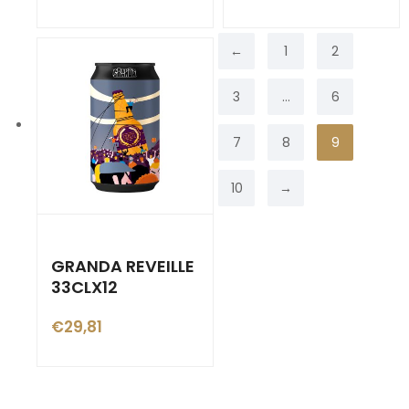
←
1
2
3
…
6
7
8
9
10
→
GRANDA REVEILLE
33CLX12
€
29,81